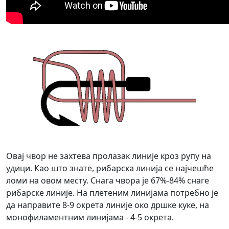
Овај чвор не захтева пролазак линије кроз рупу на
удици. Као што знате, рибарска линија се најчешће
ломи на овом месту. Снага чвора је 67%-84% снаге
рибарске линије. На плетеним линијама потребно је
да направите 8-9 окрета линије око дршке куке, на
монофиламентним линијама - 4-5 окрета.