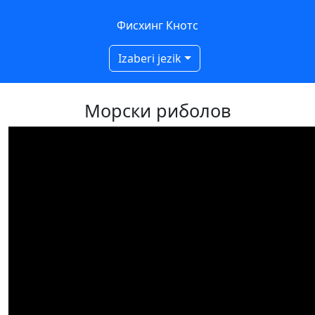
Фисхинг Кнотс
Izaberi jezik
Морски риболов