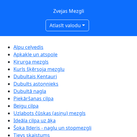
Zvejas Mezgli
Atlasīt valodu
Alpu ceļvedis
Apkakle un atspole
Ķirurga mezgls
Kurls šķērsoja mezglu
Dubultais Kentauri
Dubults astoņnieks
Dubultā nagla
Piekāršanas cilpa
Beigu cilpa
Uzlabots čūskas (asiņu) mezgls
Ideāla cilpa uz āķa
Šoka līderis - naglu un stopmezgli
Tievs skaistums