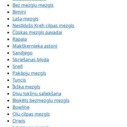
Bez mezglu mezgls
Bimini
Laša mezgls
Neslīdošs Kreh cilpas mezgls
Čūskas mezgls pavadai
Rapala
Makšķernieka astoņi
Sandjego
Skriešanas bļoda
Snell
Pakāpju mezgls
Tuncis
Īkšķa mezgls
Divu lokšņu saliekšana
Bloķēts bezmezglu mezgls
Bowline
Olu cilpas mezgls
Orwis