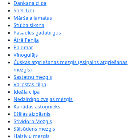
Dankana cilpa
Snell Uni
Māršala lamatas
Stulba siksna
Pasaules gadatirgus
Ātrā Penija
Palomar
Vīnogulājs
Čūskas atgriešanās mezgls (Asiņains atgriešanās
mezgls)
Sastatņu mezgls
Vārpstas cilpa
Ideāla cilpa
Nedzirdīgo zvejas mezgls
Kanādas astoņnieks
Ešlijas aizbāznis
Stividora Mezgls
Sālsūdens mezgls
Haizivju mezgls