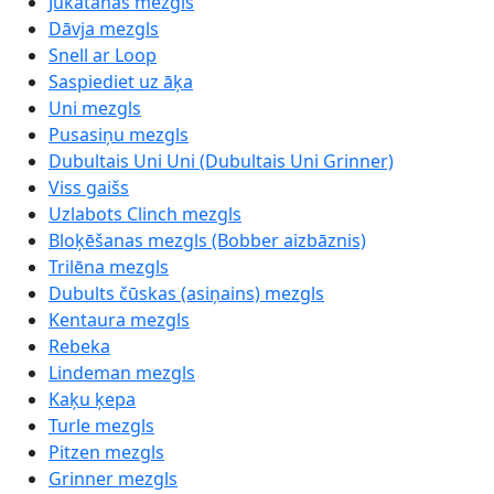
Jukatanas mezgls
Dāvja mezgls
Snell ar Loop
Saspiediet uz āķa
Uni mezgls
Pusasiņu mezgls
Dubultais Uni Uni (Dubultais Uni Grinner)
Viss gaišs
Uzlabots Clinch mezgls
Bloķēšanas mezgls (Bobber aizbāznis)
Trilēna mezgls
Dubults čūskas (asiņains) mezgls
Kentaura mezgls
Rebeka
Lindeman mezgls
Kaķu ķepa
Turle mezgls
Pitzen mezgls
Grinner mezgls