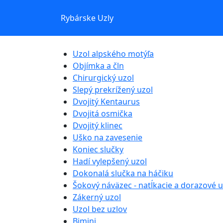
Rybárske Uzly
Uzol alpského motýľa
Objímka a čln
Chirurgický uzol
Slepý prekrížený uzol
Dvojitý Kentaurus
Dvojitá osmička
Dvojitý klinec
Uško na zavesenie
Koniec slučky
Hadí vylepšený uzol
Dokonalá slučka na háčiku
Šokový náväzec - natĺkacie a dorazové u
Zákerný uzol
Uzol bez uzlov
Bimini