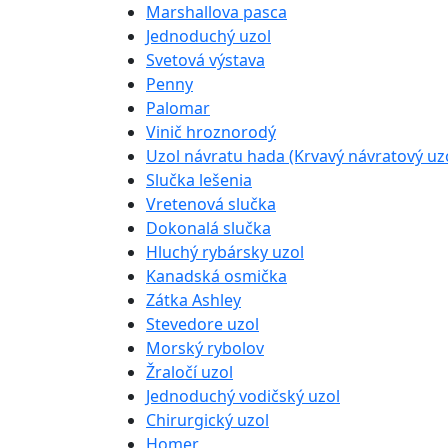
Marshallova pasca
Jednoduchý uzol
Svetová výstava
Penny
Palomar
Vinič hroznorodý
Uzol návratu hada (Krvavý návratový uz
Slučka lešenia
Vretenová slučka
Dokonalá slučka
Hluchý rybársky uzol
Kanadská osmička
Zátka Ashley
Stevedore uzol
Morský rybolov
Žraločí uzol
Jednoduchý vodičský uzol
Chirurgický uzol
Homer