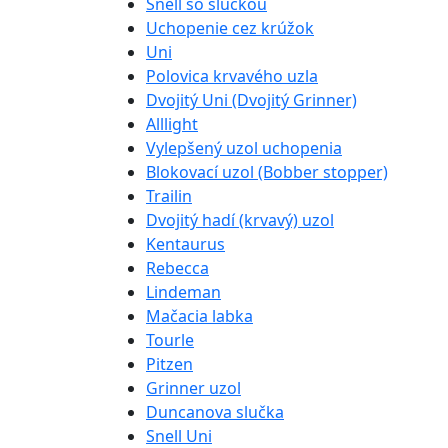
Snell so slučkou
Uchopenie cez krúžok
Uni
Polovica krvavého uzla
Dvojitý Uni (Dvojitý Grinner)
Alllight
Vylepšený uzol uchopenia
Blokovací uzol (Bobber stopper)
Trailin
Dvojitý hadí (krvavý) uzol
Kentaurus
Rebecca
Lindeman
Mačacia labka
Tourle
Pitzen
Grinner uzol
Duncanova slučka
Snell Uni