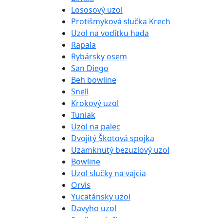
Lososový uzol
Protišmyková slučka Krech
Uzol na vodítku hada
Rapala
Rybársky osem
San Diego
Beh bowline
Snell
Krokový uzol
Tuniak
Uzol na palec
Dvojitý Škotová spojka
Uzamknutý bezuzlový uzol
Bowline
Uzol slučky na vajcia
Orvis
Yucatánsky uzol
Davyho uzol