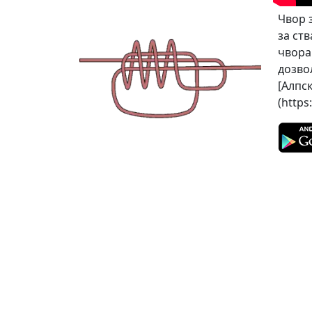
Чвор 
за ст
чвора 
дозво
[Алпск
(https