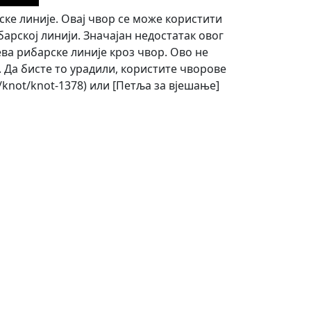
ке линије. Овај чвор се може користити
арској линији. Значајан недостатак овог
јева рибарске линије кроз чвор. Ово не
 Да бисте то урадили, користите чворове
s/knot/knot-1378) или [Петља за вјешање]