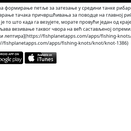
за формирање петље за затезање у средини танке рибарс
варање тачака причвршћивања за поводце на главној риб
је то што када га везујете, морате провући један од кра
љава везивање таквог чвора на већ састављеној опреми.
и лептира](https://fishplanetapps.com/apps/fishing-knot
://fishplanetapps.com/apps/fishing-knots/knot/knot-1386)