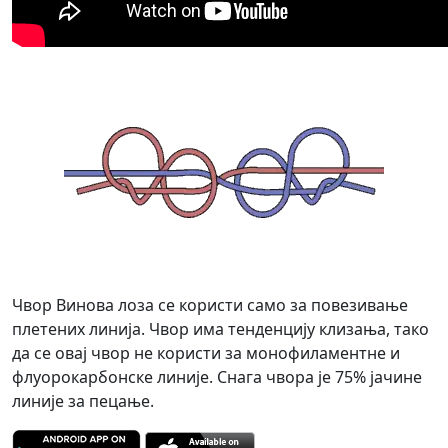
Чвор Винова лоза се користи само за повезивање
плетених линија. Чвор има тенденцију клизања, тако
да се овај чвор не користи за монофиламентне и
флуорокарбонске линије. Снага чвора је 75% јачине
линије за пецање.