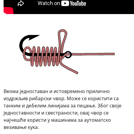
Веома једноставан и истовремено прилично
издржљив рибарски чвор. Може се користити са
танким и дебелим линијама за пецање. Због своје
једноставности и свестраности, овај чвор се
најчешће користи у машинама за аутоматско
везивање кука.