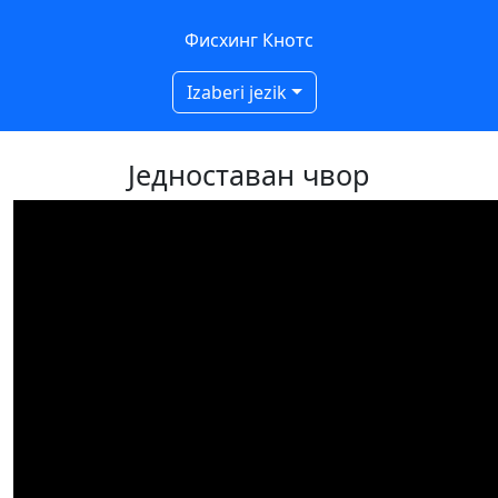
Фисхинг Кнотс
Izaberi jezik
Једноставан чвор