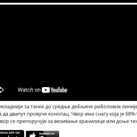
икладнији за танке до средње дебљине риболовне линије
 да двапут провуче конопац. Чвор има снагу која је 68%-
чвор се препоручује за везивање хранилице или доње те