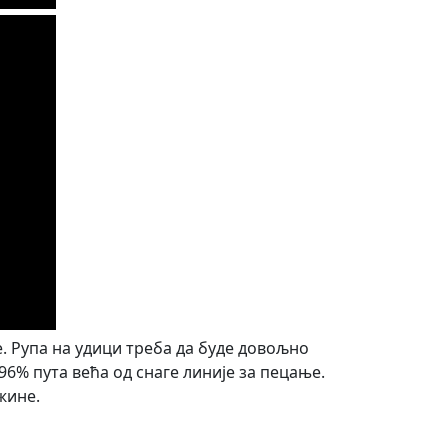
. Рупа на удици треба да буде довољно
96% пута већа од снаге линије за пецање.
жине.