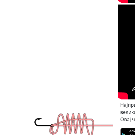
Најпр
велика
Овај 