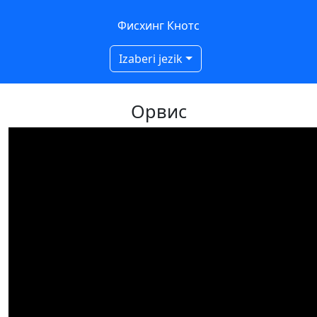
Фисхинг Кнотс
Izaberi jezik
Орвис