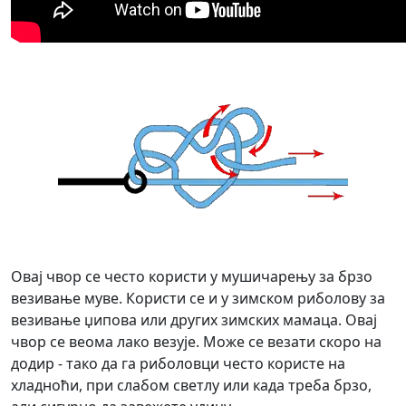
Овај чвор се често користи у мушичарењу за брзо
везивање муве. Користи се и у зимском риболову за
везивање џипова или других зимских мамаца. Овај
чвор се веома лако везује. Може се везати скоро на
додир - тако да га риболовци често користе на
хладноћи, при слабом светлу или када треба брзо,