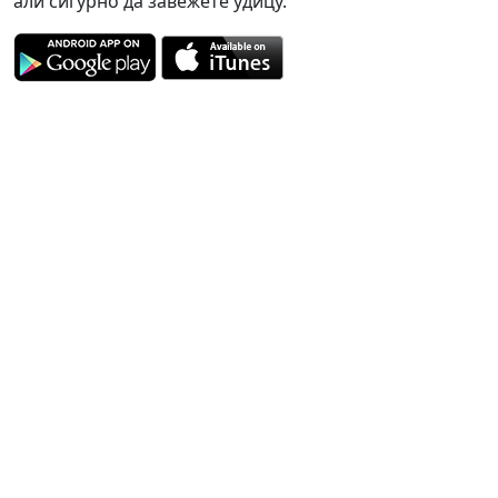
али сигурно да завежете удицу.