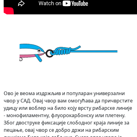
Ово је веома издржљив и популаран универзални
чвор у САД. Овај чвор вам омогућава да причврстите
удицу или воблер на било коју врсту рибарске линије
- монофиламентну, флуорокарбонску или плетену.
Због двоструке фиксације слободног краја линије за
пецање, овај чвор се добро држи на рибарским