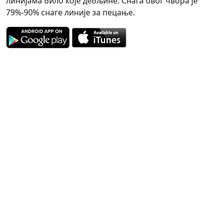
линијама било које дебљине. Снага овог чвора је
79%-90% снаге линије за пецање.