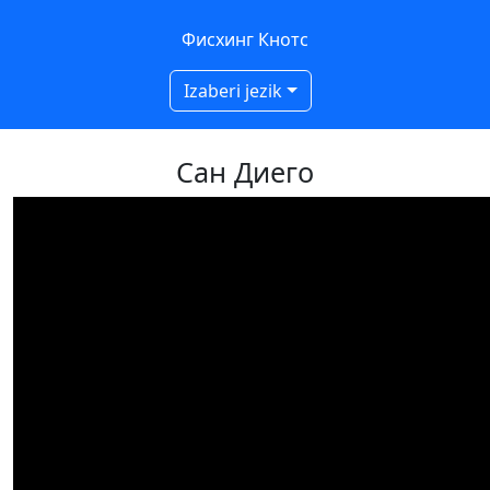
Фисхинг Кнотс
Izaberi jezik
Сан Диего