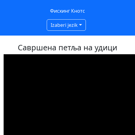
Фисхинг Кнотс
Izaberi jezik
Савршена петља на удици