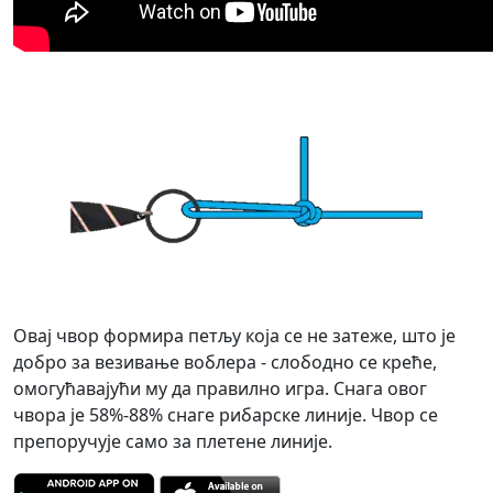
Овај чвор формира петљу која се не затеже, што је
добро за везивање воблера - слободно се креће,
омогућавајући му да правилно игра. Снага овог
чвора је 58%-88% снаге рибарске линије. Чвор се
препоручује само за плетене линије.