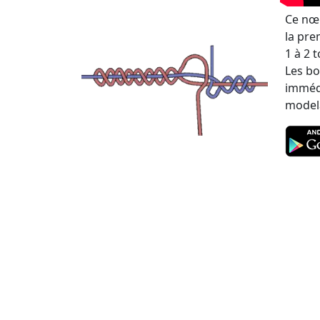
Ce nœu
la pre
1 à 2 
Les bo
immédi
modela