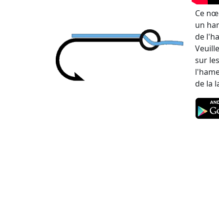
Ce nœu
un ham
de l'h
Veuill
sur le
l'hame
de la 