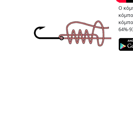
Ο κόμ
κόμπο
κόμπος
64%-9